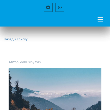
Назад к списку
Автор:
danil.sinyavin