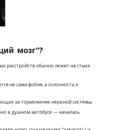
ющий
мозг"?
х расстройств обычно лежит на стыке 
ся не сама фобия, а склонность к 
ающих за торможение нервной системы.
шно в душном автобусе — началась 
омпьютер, она начинает "зависать" и 