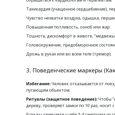
обращаться к кардиологам и терапевтам:
Тахикардия (учащенное сердцебиение), пер
Чувство нехватки воздуха, одышка, першен
Повышенная потливость, озноб или жар.
Тошнота, дискомфорт в животе, "медвежья
Головокружение, предобморочное состоян
Дрожь в руках или во всем теле (тремор).
3. Поведенческие маркеры (Как
Избегание:
 Человек отказывается от поезд
пугающим объектом.
Ритуалы (защитное поведение):
 Чтобы "
дереву, проверяет замки по 10 раз, носит 
Если вы замечаете у себя 3-4 симптома из 