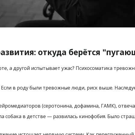
азвития: откуда берётся "пуга
те, а другой испытывает ужас? Психосоматика тревожны
 Если в роду были тревожные люди, риск выше. Наследует
нейромедиаторов (серотонина, дофамина, ГАМК), отвеч
ла собака в детстве — развилась кинофобия. Было стра
яжение истощает нервную систему. Как перегруженный к