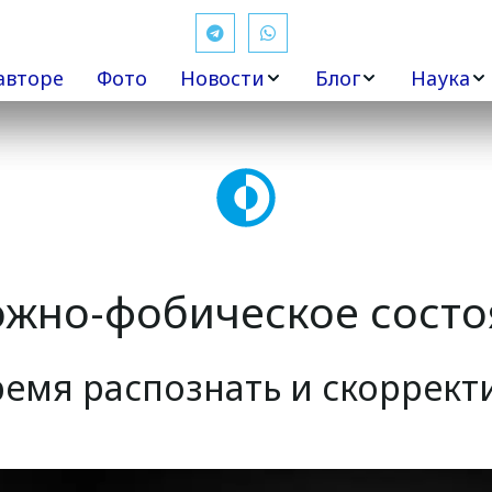
авторе
Фото
Новости
Блог
Наука
жно-фобическое состо
ремя распознать и скорректи