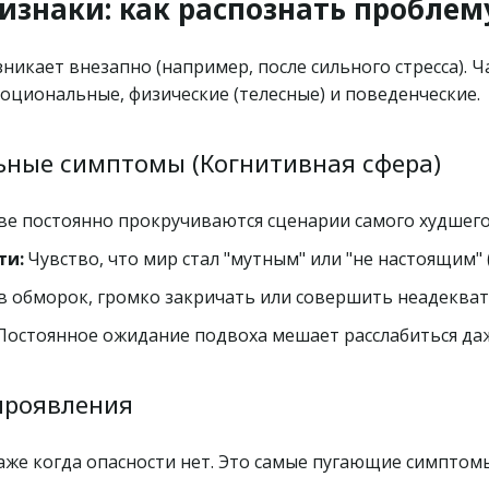
изнаки: как распознать проблем
икает внезапно (например, после сильного стресса). Ча
оциональные, физические (телесные) и поведенческие.
ьные симптомы (Когнитивная сфера)
ове постоянно прокручиваются сценарии самого худшего
ти:
 Чувство, что мир стал "мутным" или "не настоящим" 
 в обморок, громко закричать или совершить неадекват
Постоянное ожидание подвоха мешает расслабиться даж
 проявления
даже когда опасности нет. Это самые пугающие симптом