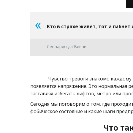
Кто в страхе живёт, тот и гибнет 
Леонардо да Винчи
               Чувство тревоги знакомо каждому. Экзамен, собеседование, важный разговор — в такие моменты сердце бьется быстрее, а в теле 
появляется напряжение. Это нормальная реа
заставляя избегать лифтов, метро или пр
Сегодня мы поговорим о том, где проходит
фобическое состояние и какие шаги предпр
Что та