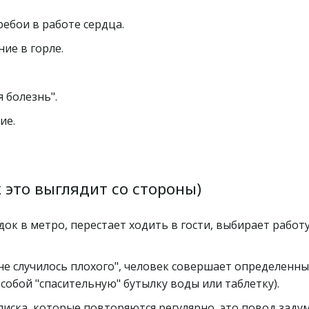
ебои в работе сердца.
ие в горле.
 болезнь".
ие.
 это выглядит со стороны)
ок в метро, перестает ходить в гости, выбирает работу
не случилось плохого", человек совершает определенны
с собой "спасительную" бутылку воды или таблетку).
списка, которые повторяются регулярно, это повод задум